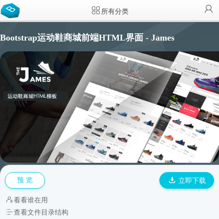
所有分类
Bootstrap运动鞋商城前端HTML界面 - James
预 览
立即下载
看看谁在用
查看文件目录结构